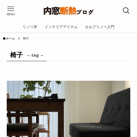
MENU
リノベ学
インテリアアイテム
セルフリノベ入門
ホーム
椅子
椅子
– tag –